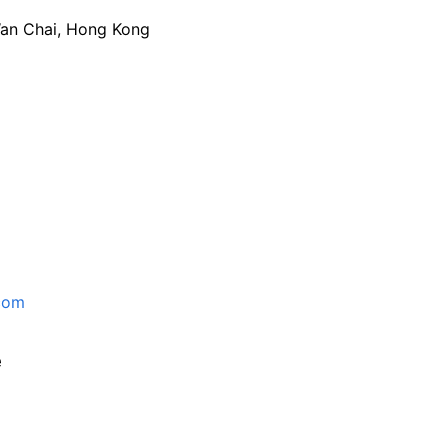
an Chai, Hong Kong
com
e