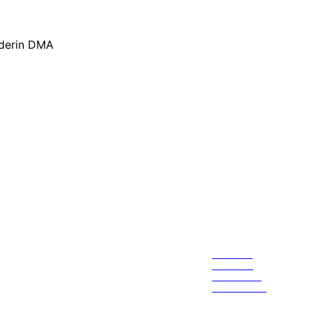
nderin DMA
Seiten
Startseite
Über uns
Contact Us
IMPRESSUM